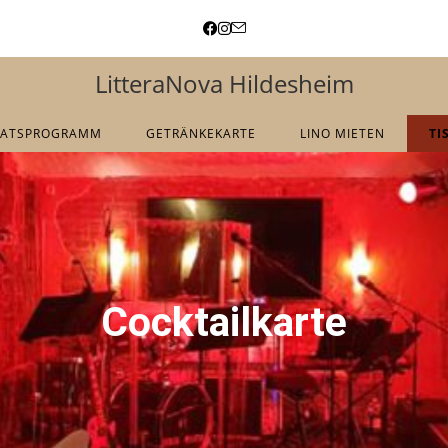
LitteraNova Hildesheim
ATSPROGRAMM
GETRÄNKEKARTE
LINO MIETEN
TI
Cocktailkarte