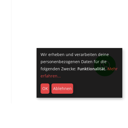
Wir erheben und verarbeiten deine
personenbezogenen Daten für die
folgenden Zwecke:
Funktionalität
.
Mehr
erfahren...
OK
Ablehnen